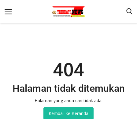
Beranda
404
Terms & Conditions
Reskrim
Binkam
Halaman tidak ditemukan
Lantas
Halaman yang anda cari tidak ada.
Mitra Polisi
Kembali ke Beranda
Giat Ops
Polisi Kita