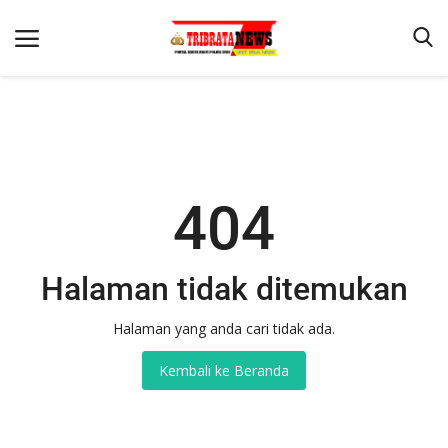
Beranda
404
Terms & Conditions
Reskrim
Binkam
Halaman tidak ditemukan
Lantas
Halaman yang anda cari tidak ada.
Mitra Polisi
Kembali ke Beranda
Giat Ops
Polisi Kita