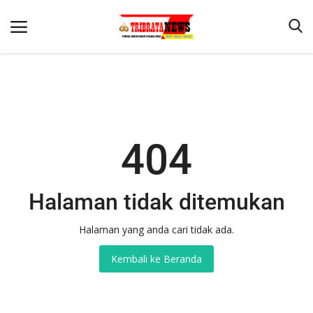
Beranda
404
Terms & Conditions
Reskrim
Binkam
Halaman tidak ditemukan
Lantas
Halaman yang anda cari tidak ada.
Mitra Polisi
Kembali ke Beranda
Giat Ops
Polisi Kita