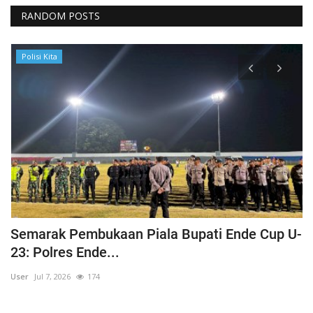
RANDOM POSTS
Polisi Kita
Semarak Pembukaan Piala Bupati Ende Cup U-
K
23: Polres Ende...
B
User
Jul 7, 2026
174
Us