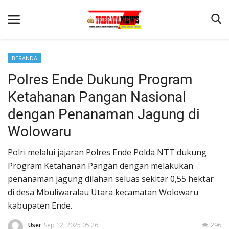
BERANDA
Polres Ende Dukung Program
Beranda
Ketahanan Pangan Nasional
Terms & Conditions
dengan Penanaman Jagung di
Reskrim
Wolowaru
Binkam
Polri melalui jajaran Polres Ende Polda NTT dukung
Lantas
Program Ketahanan Pangan dengan melakukan
Mitra Polisi
penanaman jagung dilahan seluas sekitar 0,55 hektar
di desa Mbuliwaralau Utara kecamatan Wolowaru
Giat Ops
kabupaten Ende.
Polisi Kita
User
Sep 12, 2025 05:26
296