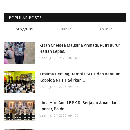
POPULAR POSTS
Minggu ini
Bulan ini
Tahun ini
Kisah Chelsea Maudina Ahmadi, Putri Buruh
Harian Lepas...
User
Jul 29, 2026
140
Trauma Healing, Terapi USEFT dan Bantuan
Kapolda NTT Hadirkan...
User
Jul 30, 2026
116
Lima Hari Audit BPK RI Berjalan Aman dan
Lancar, Polda...
User
Jul 31, 2026
106