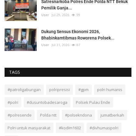
Satresnarkoba Polres Ende Polda NTT Bekuk
Pemilik Ganja...
User
Jul 29, 2026
99
Dukung Sensus Ekonomi 2026,
Bhabinkamtibmas Roworena Polsek...
User
Jul 31, 2026
87
TAGS
#patroligabungan
polripresisi
#gpm
polri humanis
#polri
#dusuntobadesaroga
Polsek Pulau Ende
#polresende
Polda ntt
#polsekndona
jumatberkah
Polri untuk masyarakat
#kodim1602
#divhumaspolri