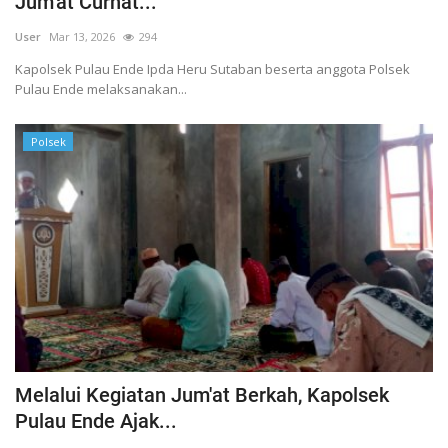
Jum'at Curhat...
User
Mar 13, 2026
294
Kapolsek Pulau Ende Ipda Heru Sutaban beserta anggota Polsek
Pulau Ende melaksanakan...
Polsek
Melalui Kegiatan Jum'at Berkah, Kapolsek
Pulau Ende Ajak...