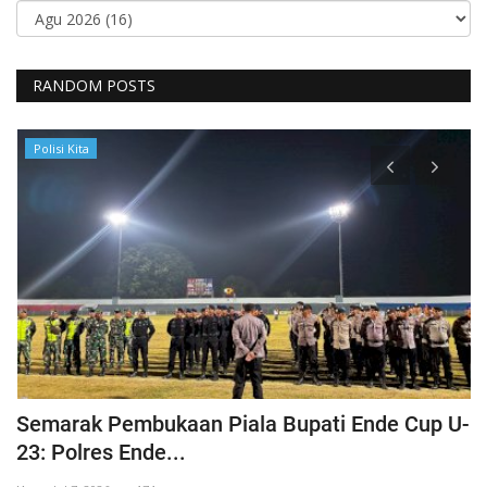
RANDOM POSTS
Polisi Kita
Semarak Pembukaan Piala Bupati Ende Cup U-
K
23: Polres Ende...
B