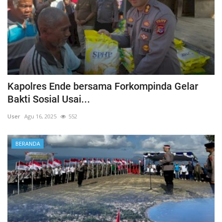
Kapolres Ende bersama Forkompinda Gelar
Bakti Sosial Usai...
User
Agu 16, 2025
552
BERANDA