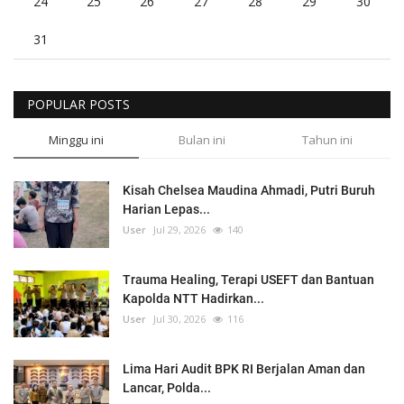
24
25
26
27
28
29
30
31
POPULAR POSTS
Minggu ini
Bulan ini
Tahun ini
Kisah Chelsea Maudina Ahmadi, Putri Buruh
Harian Lepas...
User
Jul 29, 2026
140
Trauma Healing, Terapi USEFT dan Bantuan
Kapolda NTT Hadirkan...
User
Jul 30, 2026
116
Lima Hari Audit BPK RI Berjalan Aman dan
Lancar, Polda...