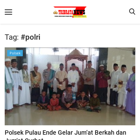
Tag:
#polri
Beranda
Polsek
Terms & Conditions
Reskrim
Binkam
Lantas
Mitra Polisi
Giat Ops
Polisi Kita
Polsek Pulau Ende Gelar Jum’at Berkah dan