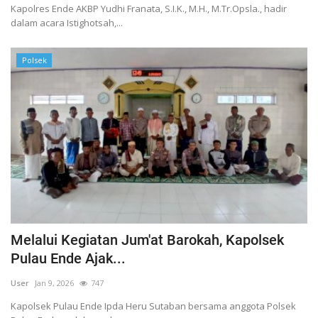
Kapolres Ende AKBP Yudhi Franata, S.I.K., M.H., M.Tr.Opsla., hadir
dalam acara Istighotsah,...
Polsek
Melalui Kegiatan Jum'at Barokah, Kapolsek
Pulau Ende Ajak...
User
Jan 9, 2026
747
Kapolsek Pulau Ende Ipda Heru Sutaban bersama anggota Polsek