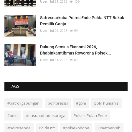
User
Jul 31, 2026
106
Satresnarkoba Polres Ende Polda NTT Bekuk
Pemilik Ganja...
User
Jul 29, 2026
99
Dukung Sensus Ekonomi 2026,
Bhabinkamtibmas Roworena Polsek...
User
Jul 31, 2026
87
TAGS
#patroligabungan
polripresisi
#gpm
polri humanis
#polri
#dusuntobadesaroga
Polsek Pulau Ende
#polresende
Polda ntt
#polsekndona
jumatberkah