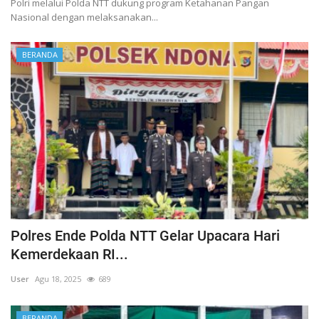
Polri melalui Polda NTT dukung program Ketahanan Pangan
Nasional dengan melaksanakan...
BERANDA
Polres Ende Polda NTT Gelar Upacara Hari
Kemerdekaan RI...
User
Agu 18, 2025
689
BERANDA