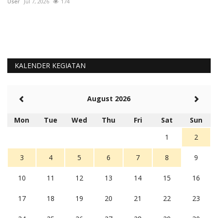
User
Jul 7, 2026
174
Us
KALENDER KEGIATAN
August 2026
Mon
Tue
Wed
Thu
Fri
Sat
Sun
1
2
3
4
5
6
7
8
9
10
11
12
13
14
15
16
17
18
19
20
21
22
23