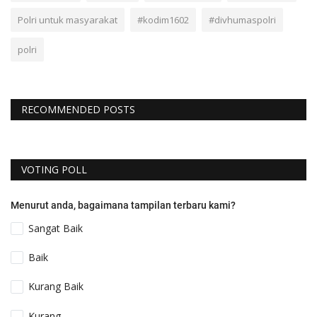
Polri untuk masyarakat
#kodim1602
#divhumaspolri
polri
RECOMMENDED POSTS
VOTING POLL
Menurut anda, bagaimana tampilan terbaru kami?
Sangat Baik
Baik
Kurang Baik
Kurang