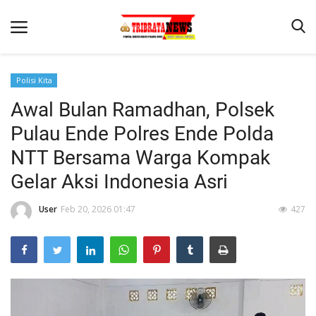
Polisi Kita
Awal Bulan Ramadhan, Polsek
Beranda
Pulau Ende Polres Ende Polda
Terms & Conditions
NTT Bersama Warga Kompak
Reskrim
Gelar Aksi Indonesia Asri
Binkam
User
Feb 20, 2026 01:47
427
Lantas
Mitra Polisi
Giat Ops
Polisi Kita