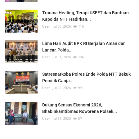
Trauma Healing, Terapi USEFT dan Bantuan
Kapolda NTT Hadirkan...
User
Jul 30, 2026
116
Lima Hari Audit BPK RI Berjalan Aman dan
Lancar, Polda...
User
Jul 31, 2026
106
Satresnarkoba Polres Ende Polda NTT Bekuk
Pemilik Ganja...
User
Jul 29, 2026
99
Dukung Sensus Ekonomi 2026,
Bhabinkamtibmas Roworena Polsek...
User
Jul 31, 2026
87