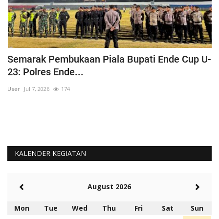
Semarak Pembukaan Piala Bupati Ende Cup U-
K
23: Polres Ende...
B
User
Jul 7, 2026
174
Us
KALENDER KEGIATAN
August 2026
Mon
Tue
Wed
Thu
Fri
Sat
Sun