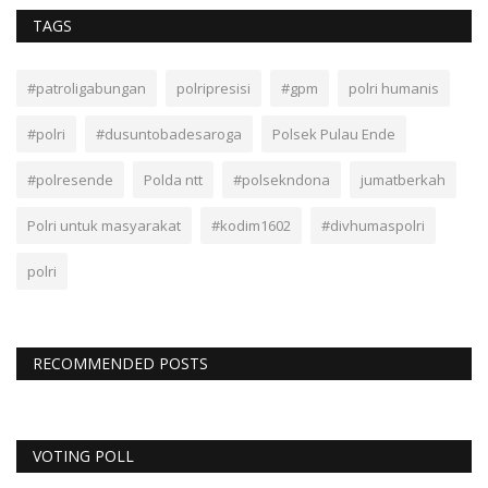
TAGS
#patroligabungan
polripresisi
#gpm
polri humanis
#polri
#dusuntobadesaroga
Polsek Pulau Ende
#polresende
Polda ntt
#polsekndona
jumatberkah
Polri untuk masyarakat
#kodim1602
#divhumaspolri
polri
RECOMMENDED POSTS
VOTING POLL