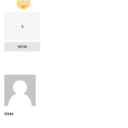
0
WOW
User