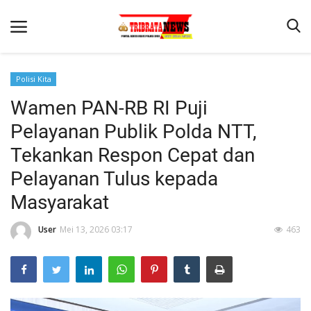
Polisi Kita
Wamen PAN-RB RI Puji
Beranda
Pelayanan Publik Polda NTT,
Terms & Conditions
Tekankan Respon Cepat dan
Reskrim
Pelayanan Tulus kepada
Binkam
Masyarakat
Lantas
User
Mei 13, 2026 03:17
463
Mitra Polisi
Giat Ops
Polisi Kita