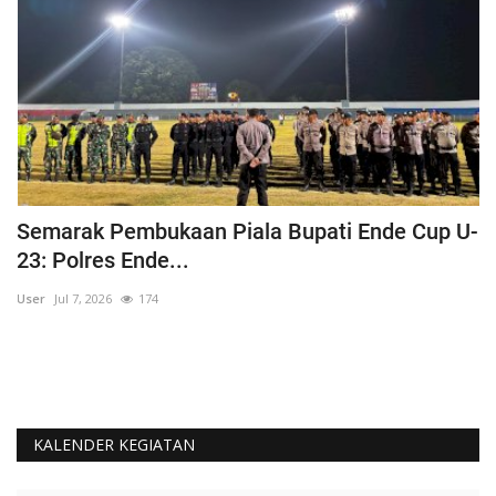
Semarak Pembukaan Piala Bupati Ende Cup U-
K
23: Polres Ende...
B
User
Jul 7, 2026
174
Us
KALENDER KEGIATAN