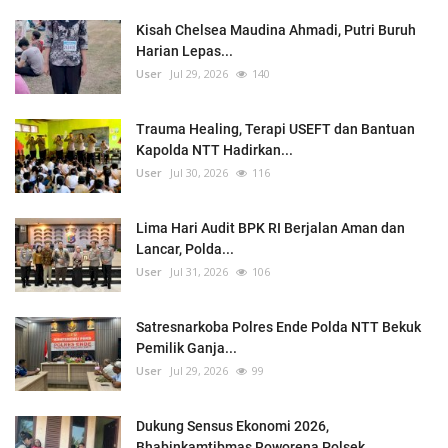
Kisah Chelsea Maudina Ahmadi, Putri Buruh
Harian Lepas...
User
Jul 29, 2026
140
Trauma Healing, Terapi USEFT dan Bantuan
Kapolda NTT Hadirkan...
User
Jul 30, 2026
116
Lima Hari Audit BPK RI Berjalan Aman dan
Lancar, Polda...
User
Jul 31, 2026
106
Satresnarkoba Polres Ende Polda NTT Bekuk
Pemilik Ganja...
User
Jul 29, 2026
99
Dukung Sensus Ekonomi 2026,
Bhabinkamtibmas Roworena Polsek...