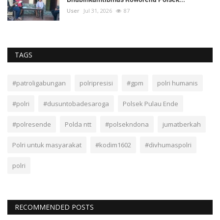
User
Jul 31, 2026
87
TAGS
#patroligabungan
polripresisi
#gpm
polri humanis
#polri
#dusuntobadesaroga
Polsek Pulau Ende
#polresende
Polda ntt
#polsekndona
jumatberkah
Polri untuk masyarakat
#kodim1602
#divhumaspolri
polri
RECOMMENDED POSTS