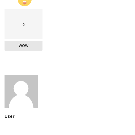
0
WOW
User