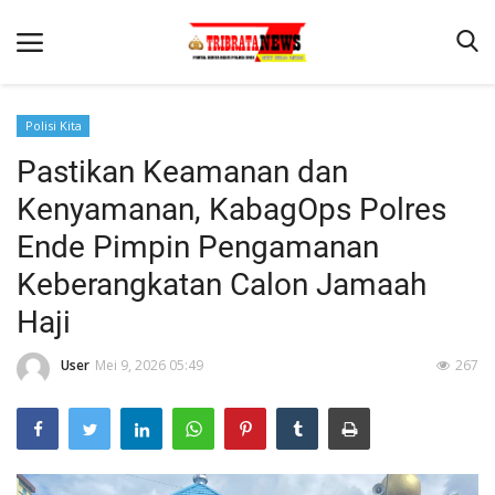
Polisi Kita
Pastikan Keamanan dan
Beranda
Kenyamanan, KabagOps Polres
Terms & Conditions
Ende Pimpin Pengamanan
Reskrim
Keberangkatan Calon Jamaah
Binkam
Haji
Lantas
User
Mei 9, 2026 05:49
267
Mitra Polisi
Giat Ops
Polisi Kita