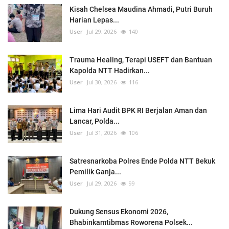
Kisah Chelsea Maudina Ahmadi, Putri Buruh
Harian Lepas...
User
Jul 29, 2026
140
Trauma Healing, Terapi USEFT dan Bantuan
Kapolda NTT Hadirkan...
User
Jul 30, 2026
116
Lima Hari Audit BPK RI Berjalan Aman dan
Lancar, Polda...
User
Jul 31, 2026
106
Satresnarkoba Polres Ende Polda NTT Bekuk
Pemilik Ganja...
User
Jul 29, 2026
99
Dukung Sensus Ekonomi 2026,
Bhabinkamtibmas Roworena Polsek...