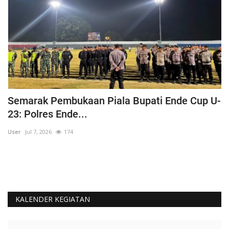
Semarak Pembukaan Piala Bupati Ende Cup U-
K
23: Polres Ende...
B
User
Jul 7, 2026
174
Us
KALENDER KEGIATAN