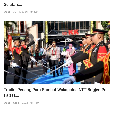
Selatan:...
User
Mar 9, 2026
324
Tradisi Pedang Pora Sambut Wakapolda NTT Brigjen Pol
Faizal,...
User
Jun 17, 2026
189