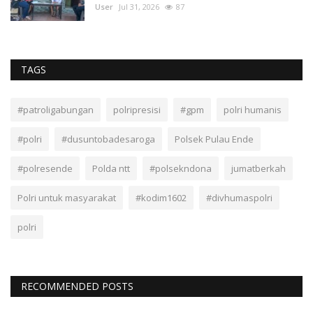
User
Jul 31, 2026
87
TAGS
#patroligabungan
polripresisi
#gpm
polri humanis
#polri
#dusuntobadesaroga
Polsek Pulau Ende
#polresende
Polda ntt
#polsekndona
jumatberkah
Polri untuk masyarakat
#kodim1602
#divhumaspolri
polri
RECOMMENDED POSTS