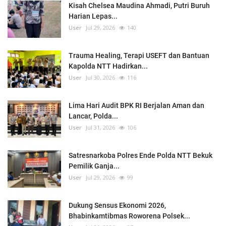
Kisah Chelsea Maudina Ahmadi, Putri Buruh
Harian Lepas...
User
Jul 29, 2026
140
Trauma Healing, Terapi USEFT dan Bantuan
Kapolda NTT Hadirkan...
User
Jul 30, 2026
116
Lima Hari Audit BPK RI Berjalan Aman dan
Lancar, Polda...
User
Jul 31, 2026
106
Satresnarkoba Polres Ende Polda NTT Bekuk
Pemilik Ganja...
User
Jul 29, 2026
99
Dukung Sensus Ekonomi 2026,
Bhabinkamtibmas Roworena Polsek...