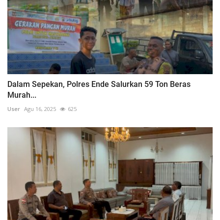
Dalam Sepekan, Polres Ende Salurkan 59 Ton Beras
Murah...
User
Agu 16, 2025
625