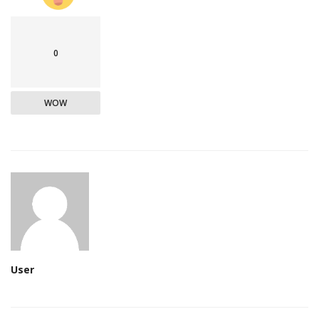
0
WOW
User