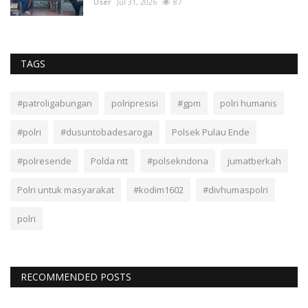
User
Jul 31, 2026
87
TAGS
#patroligabungan
polripresisi
#gpm
polri humanis
#polri
#dusuntobadesaroga
Polsek Pulau Ende
#polresende
Polda ntt
#polsekndona
jumatberkah
Polri untuk masyarakat
#kodim1602
#divhumaspolri
polri
RECOMMENDED POSTS