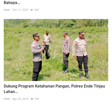
Bahaya...
User
Okt 11, 2025
543
Dukung Program Ketahanan Pangan, Polres Ende Tinjau
Lahan...
User
Agu 20, 2025
556