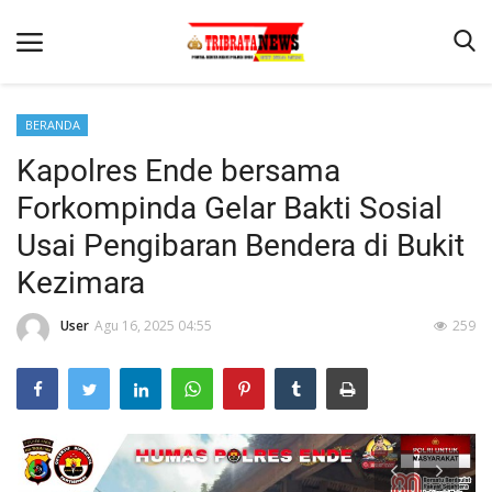
BERANDA
Kapolres Ende bersama
Beranda
Forkompinda Gelar Bakti Sosial
Terms & Conditions
Usai Pengibaran Bendera di Bukit
Reskrim
Kezimara
Binkam
User
Agu 16, 2025 04:55
259
Lantas
Mitra Polisi
Giat Ops
Polisi Kita