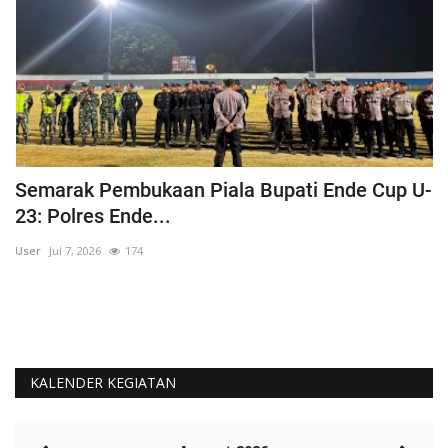
Semarak Pembukaan Piala Bupati Ende Cup U-
K
23: Polres Ende...
B
User
Jul 7, 2026
174
Us
KALENDER KEGIATAN