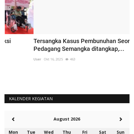
Tersangka Kasus Pembunuhan Seorang
K
Pedagang Semangka ditangkap,...
K
User
Okt 16, 2025
463
Us
KALENDER KEGIATAN
August 2026
Mon
Tue
Wed
Thu
Fri
Sat
Sun