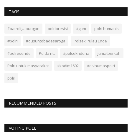
TAGS
#patroligabungan
polripresisi
#gpm
polri humanis
#polri
#dusuntobadesaroga
Polsek Pulau Ende
#polresende
Polda ntt
#polsekndona
jumatberkah
Polri untuk masyarakat
#kodim1602
#divhumaspolri
polri
RECOMMENDED POSTS
VOTING POLL