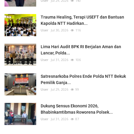
User
Jul 29, 2026
140
Trauma Healing, Terapi USEFT dan Bantuan
Kapolda NTT Hadirkan...
User
Jul 30, 2026
116
Lima Hari Audit BPK RI Berjalan Aman dan
Lancar, Polda...
User
Jul 31, 2026
106
Satresnarkoba Polres Ende Polda NTT Bekuk
Pemilik Ganja...
User
Jul 29, 2026
99
Dukung Sensus Ekonomi 2026,
Bhabinkamtibmas Roworena Polsek...
User
Jul 31, 2026
87