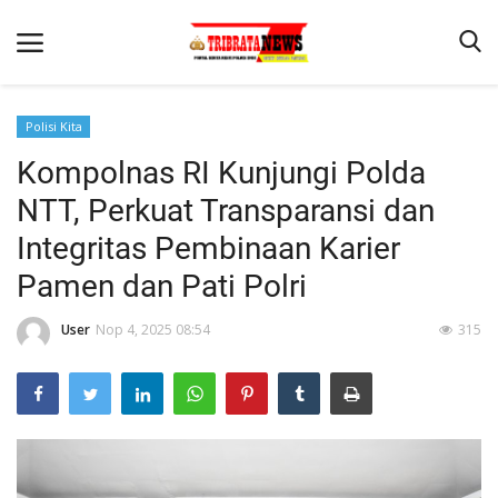
Polisi Kita
Kompolnas RI Kunjungi Polda
Beranda
NTT, Perkuat Transparansi dan
Terms & Conditions
Integritas Pembinaan Karier
Reskrim
Pamen dan Pati Polri
Binkam
User
Nop 4, 2025 08:54
315
Lantas
Mitra Polisi
Giat Ops
Polisi Kita