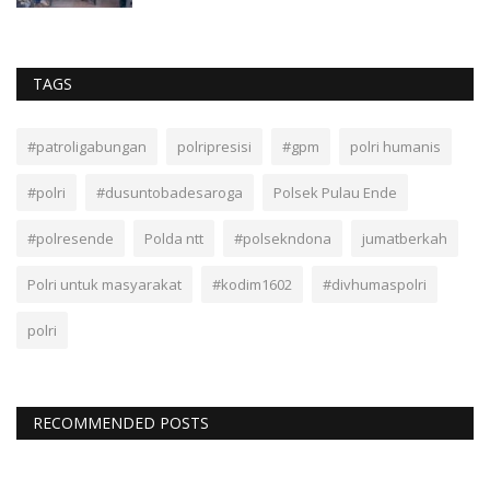
TAGS
#patroligabungan
polripresisi
#gpm
polri humanis
#polri
#dusuntobadesaroga
Polsek Pulau Ende
#polresende
Polda ntt
#polsekndona
jumatberkah
Polri untuk masyarakat
#kodim1602
#divhumaspolri
polri
RECOMMENDED POSTS