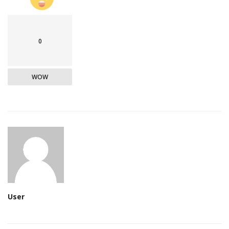
0
WOW
User