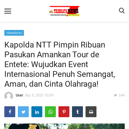
Headlines
Kapolda NTT Pimpin Ribuan
Beranda
Pasukan Amankan Tour de
Terms & Conditions
Entete: Wujudkan Event
Reskrim
Internasional Penuh Semangat,
Binkam
Aman, dan Cinta Olahraga!
Lantas
User
Sep 9, 2025 10:39
344
Mitra Polisi
Giat Ops
Polisi Kita