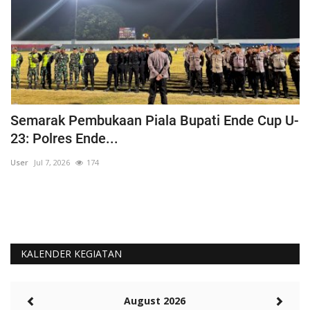
Semarak Pembukaan Piala Bupati Ende Cup U-
K
23: Polres Ende...
B
User
Jul 7, 2026
174
Us
KALENDER KEGIATAN
August 2026