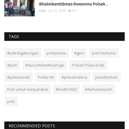
Bhabinkamtibmas Roworena Polsek...
User
Jul 31, 2026
87
TAGS
#patroligabungan
polripresisi
#gpm
polri humanis
#polri
#dusuntobadesaroga
Polsek Pulau Ende
#polresende
Polda ntt
#polsekndona
jumatberkah
Polri untuk masyarakat
#kodim1602
#divhumaspolri
polri
RECOMMENDED POSTS