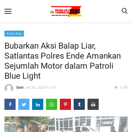
Polisi Kita
Bubarkan Aksi Balap Liar,
Beranda
Satlantas Polres Ende Amankan
Terms & Conditions
Sejumlah Motor dalam Patroli
Reskrim
Blue Light
Binkam
User
Jan 26, 2026 11:10
1140
Lantas
Mitra Polisi
Giat Ops
Polisi Kita