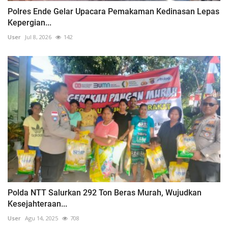
Polres Ende Gelar Upacara Pemakaman Kedinasan Lepas
Kepergian...
User
Jul 8, 2026
142
Polda NTT Salurkan 292 Ton Beras Murah, Wujudkan
Kesejahteraan...
User
Agu 14, 2025
708