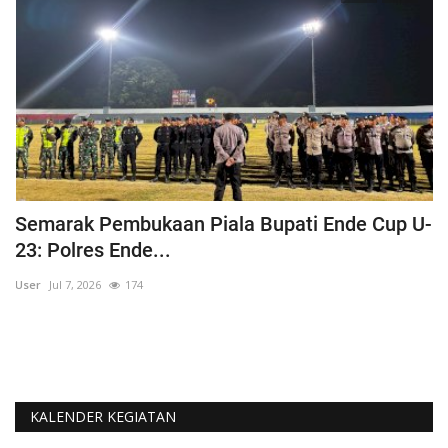
Semarak Pembukaan Piala Bupati Ende Cup U-
K
23: Polres Ende...
B
User
Jul 7, 2026
174
Us
KALENDER KEGIATAN