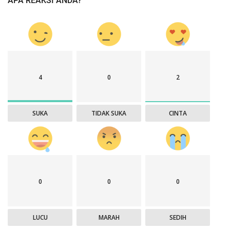
APA REAKSI ANDA?
4
0
2
SUKA
TIDAK SUKA
CINTA
0
0
0
LUCU
MARAH
SEDIH