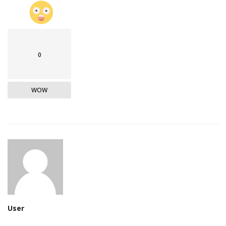
0
WOW
User