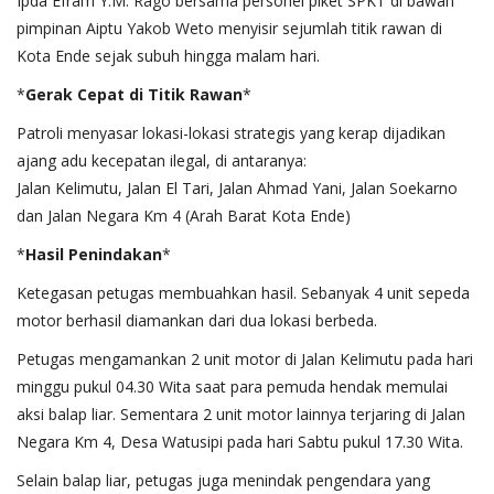
Ipda Efram Y.M. Rago bersama personel piket SPKT di bawah
pimpinan Aiptu Yakob Weto menyisir sejumlah titik rawan di
Kota Ende sejak subuh hingga malam hari.
*​
Gerak
Cepat
di
Titik
Rawan
*
​Patroli menyasar lokasi-lokasi strategis yang kerap dijadikan
ajang adu kecepatan ilegal, di antaranya:
​Jalan Kelimutu, Jalan El Tari, Jalan Ahmad Yani, ​Jalan Soekarno
dan Jalan Negara Km 4 (Arah Barat Kota Ende)
*​
Hasil
Penindakan
*
​Ketegasan petugas membuahkan hasil. Sebanyak 4 unit sepeda
motor berhasil diamankan dari dua lokasi berbeda.
​Petugas mengamankan 2 unit motor di Jalan Kelimutu pada hari
minggu pukul 04.30 Wita saat para pemuda hendak memulai
aksi balap liar. Sementara 2 unit motor lainnya terjaring di Jalan
Negara Km 4, Desa Watusipi pada hari Sabtu pukul 17.30 Wita.
​Selain balap liar, petugas juga menindak pengendara yang