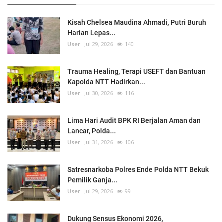
Kisah Chelsea Maudina Ahmadi, Putri Buruh
Harian Lepas...
User
Jul 29, 2026
140
Trauma Healing, Terapi USEFT dan Bantuan
Kapolda NTT Hadirkan...
User
Jul 30, 2026
116
Lima Hari Audit BPK RI Berjalan Aman dan
Lancar, Polda...
User
Jul 31, 2026
106
Satresnarkoba Polres Ende Polda NTT Bekuk
Pemilik Ganja...
User
Jul 29, 2026
99
Dukung Sensus Ekonomi 2026,