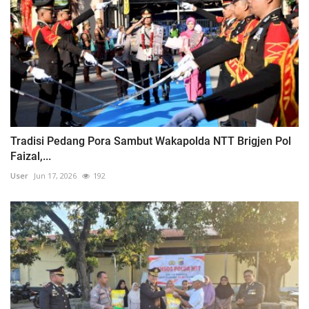
Tradisi Pedang Pora Sambut Wakapolda NTT Brigjen Pol
Faizal,...
User
Jun 17, 2026
192