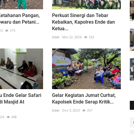
Ketahanan Pangan,
Perkuat Sinergi dan Tebar
waru dan Petani...
Kebaikan, Kapolres Ende dan
Ketua...
25
375
User
Mei 22, 2026
233
u Ende Gelar Safari
Gelar Kegiatan Jumat Curhat,
i Masjid At
Kapolsek Ende Serap Kritik...
User
Des 5, 2025
357
026
458