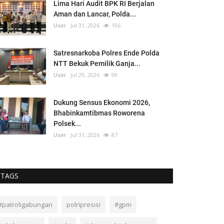
Lima Hari Audit BPK RI Berjalan
Aman dan Lancar, Polda...
User
Jul 31, 2026
106
Satresnarkoba Polres Ende Polda
NTT Bekuk Pemilik Ganja...
User
Jul 29, 2026
99
Dukung Sensus Ekonomi 2026,
Bhabinkamtibmas Roworena
Polsek...
User
Jul 31, 2026
87
TAGS
#patroligabungan
polripresisi
#gpm