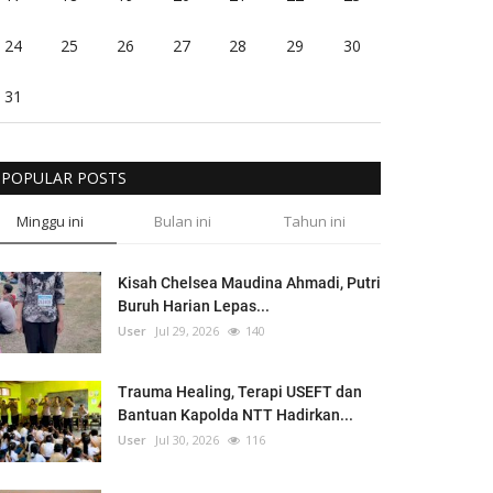
24
25
26
27
28
29
30
31
POPULAR POSTS
Minggu ini
Bulan ini
Tahun ini
Kisah Chelsea Maudina Ahmadi, Putri
Buruh Harian Lepas...
User
Jul 29, 2026
140
Trauma Healing, Terapi USEFT dan
Bantuan Kapolda NTT Hadirkan...
User
Jul 30, 2026
116