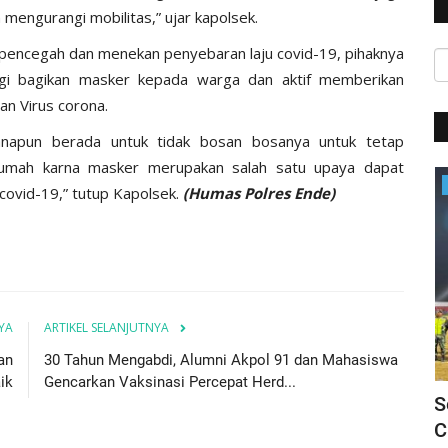
mengurangi mobilitas,” ujar kapolsek.
pencegah dan menekan penyebaran laju covid-19, pihaknya
gi bagikan masker kepada warga dan aktif memberikan
n Virus corona.
anapun berada untuk tidak bosan bosanya untuk tetap
 rumah karna masker merupakan salah satu upaya dapat
BERANDA
 covid-19,” tutup Kapolsek.
(Humas Polres Ende)
YA
ARTIKEL SELANJUTNYA
an
30 Tahun Mengabdi, Alumni Akpol 91 dan Mahasiswa
ik
Gencarkan Vaksinasi Percepat Herd...
 Ende
Siap Amankan Event Internasional,
S
Polres Ende Gelar Apel...
C