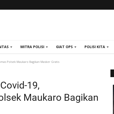
NTAS
MITRA POLISI
GIAT OPS
POLISI KITA
bmas Polsek Maukaro Bagikan Masker Gratis
Covid-19,
olsek Maukaro Bagikan