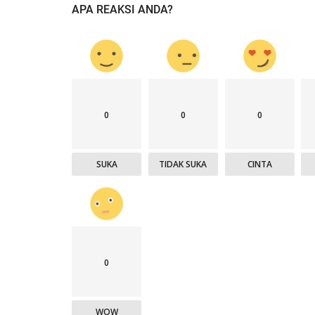
APA REAKSI ANDA?
User
Sep 16, 2025
546
Polri melalui Polres Ende Polda NTT membantu
mendistribusikan Bantuan Kemanusiaan...
0
0
0
SUKA
TIDAK SUKA
CINTA
0
WOW