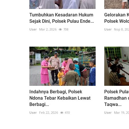
Tumbuhkan Kesadaran Hukum
Gelorakan 
Sejak Dini, Polsek Pulau Ende...
Polsek Wolo
User
Mar 2, 2026
708
User
Nop 8, 20
Indahnya Berbagi, Polsek
Polsek Pula
Ndona Tebar Kebaikan Lewat
Ramadhan d
Berbagi...
Taqwa...
User
Feb 22, 2026
410
User
Mar 19, 2