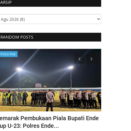
ARSIP
RANDOM POSTS
Polisi Kita
BERANDA
emarak Pembukaan Piala Bupati Ende
Ketua Umum
up U-23: Polres Ende...
Bhayangkari