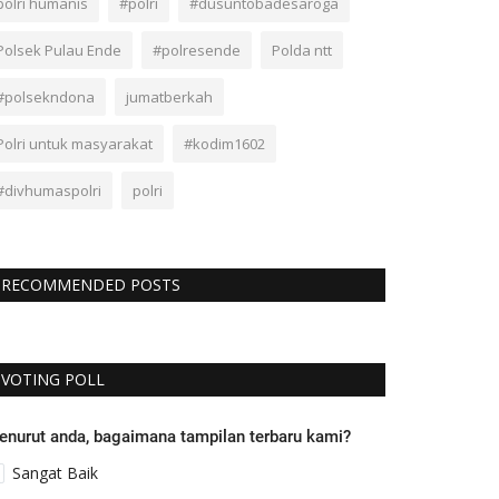
polri humanis
#polri
#dusuntobadesaroga
Polsek Pulau Ende
#polresende
Polda ntt
#polsekndona
jumatberkah
Polri untuk masyarakat
#kodim1602
#divhumaspolri
polri
RECOMMENDED POSTS
VOTING POLL
enurut anda, bagaimana tampilan terbaru kami?
Sangat Baik