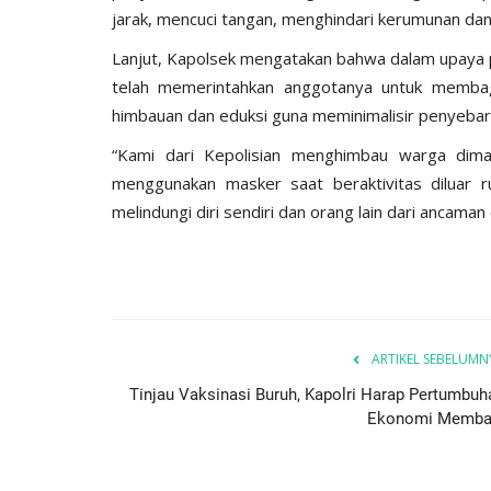
jarak, mencuci tangan, menghindari kerumunan dan 
Lanjut, Kapolsek mengatakan bahwa dalam upaya 
telah memerintahkan anggotanya untuk memba
himbauan dan eduksi guna meminimalisir penyebara
“Kami dari Kepolisian menghimbau warga dim
menggunakan masker saat beraktivitas diluar
BERANDA
melindungi diri sendiri dan orang lain dari ancaman
ARTIKEL SEBELUMN
Tinjau Vaksinasi Buruh, Kapolri Harap Pertumbuh
Ekonomi Memba
Gelar Gerakan
Polri Untuk Masyarakat, Polres
200...
Bantu Distribusikan...