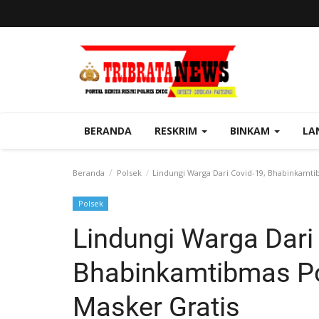
BERANDA
RESKRIM
BINKAM
LA
Beranda
Polsek
Lindungi Warga Dari Covid-19, Bhabinkamti
Polsek
Lindungi Warga Dari 
Bhabinkamtibmas P
Masker Gratis