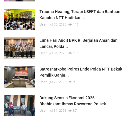
Trauma Healing, Terapi USEFT dan Bantuan
Kapolda NTT Hadirkan...
User
Jul 30, 2026
116
Lima Hari Audit BPK RI Berjalan Aman dan
Lancar, Polda...
User
Jul 31, 2026
106
Satresnarkoba Polres Ende Polda NTT Bekuk
Pemilik Ganja...
User
Jul 29, 2026
99
Dukung Sensus Ekonomi 2026,
Bhabinkamtibmas Roworena Polsek...
User
Jul 31, 2026
87