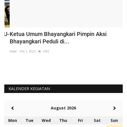
U-
Ketua Umum Bhayangkari Pimpin Aksi
T
Bhayangkari Peduli di...
P
User
Okt 1, 2025
1432
Us
KALENDER KEGIATAN
August 2026
Mon
Tue
Wed
Thu
Fri
Sat
Sun