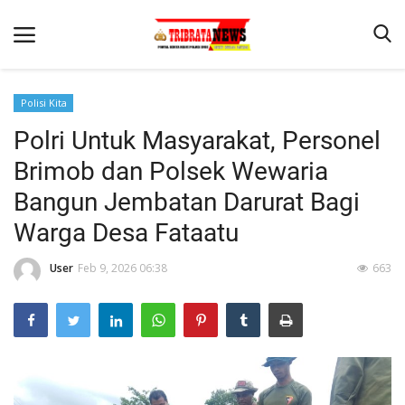
Polisi Kita
Polri Untuk Masyarakat, Personel
Beranda
Brimob dan Polsek Wewaria
Terms & Conditions
Bangun Jembatan Darurat Bagi
Reskrim
Warga Desa Fataatu
Binkam
User
Feb 9, 2026 06:38
663
Lantas
Mitra Polisi
Giat Ops
Polisi Kita