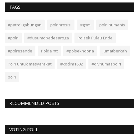
TAGS
#patroligabungan
polripresisi
#gpm
polri humanis
#polri
#dusuntobadesaroga
Polsek Pulau Ende
#polresende
Polda ntt
#polsekndona
jumatberkah
Polri untuk masyarakat
#kodim1602
#divhumaspolri
polri
RECOMMENDED POSTS
VOTING POLL