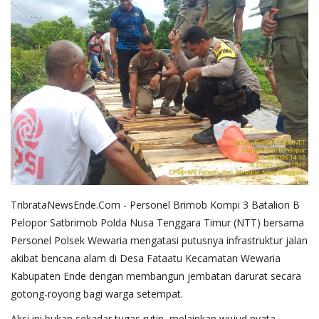
TribrataNewsEnde.Com - Personel Brimob Kompi 3 Batalion B
Pelopor Satbrimob Polda Nusa Tenggara Timur (NTT) bersama
Personel Polsek Wewaria mengatasi putusnya infrastruktur jalan
akibat bencana alam di Desa Fataatu Kecamatan Wewaria
Kabupaten Ende dengan membangun jembatan darurat secara
gotong-royong bagi warga setempat.
Aksi ini bukan sekadar tugas rutin, melainkan wujud nyata